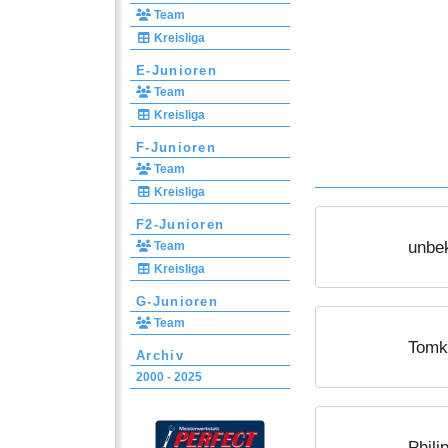
Team
Kreisliga
E-Junioren
Team
Kreisliga
F-Junioren
Team
Kreisliga
F2-Junioren
unbe
Team
Kreisliga
G-Junioren
Team
Tomk
Archiv
2000 - 2025
Phili