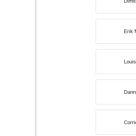
Dimit
Erik
Louis
Dann
Corri