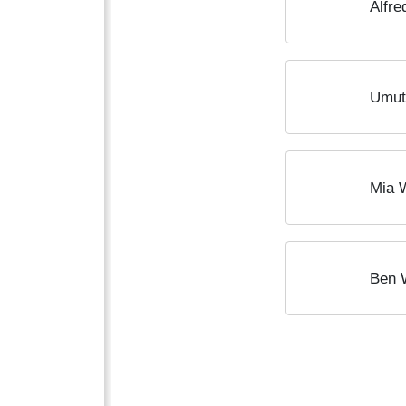
Alfre
Umut
Mia 
Ben 