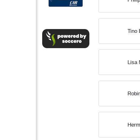
Tino 
Lisa 
Robi
Herm