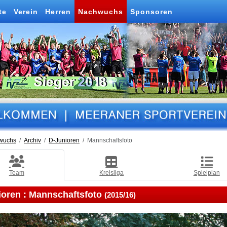
te
Verein
Herren
Nachwuchs
Sponsoren
wuchs
Archiv
D-Junioren
Mannschaftsfoto
Team
Kreisliga
Spielplan
ioren :
Mannschaftsfoto
(2015/16)