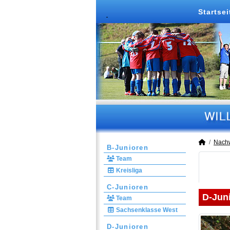
Startsei
Nach
B-Junioren
Team
Kreisliga
C-Junioren
D-Jun
Team
Sachsenklasse West
D-Junioren