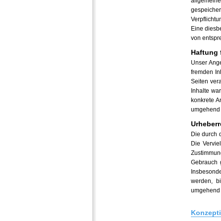
allgemeine
gespeicher
Verpflicht
Eine diesb
von entspr
Haftung 
Unser Ange
fremden In
Seiten ver
Inhalte wa
konkrete A
umgehend 
Urheberr
Die durch 
Die Vervie
Zustimmung
Gebrauch g
Insbesonde
werden, b
umgehend 
Konzepti