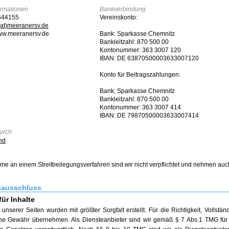
ormationen
Bankverbindung
544155
Vereinskonto:
(at)meeranersv.de
www.meeranersv.de
Bank: Sparkasse Chemnitz
Bankleitzahl: 870 500 00
Kontonummer: 363 3007 120
IBAN: DE 63870500003633007120
Konto für Beitragszahlungen:
Bank: Sparkasse Chemnitz
Bankleitzahl: 870 500 00
Kontonummer: 363 3007 414
IBAN: DE 79870500003633007414
durch
nd
me an einem Streitbeilegungsverfahren sind wir nicht verpflichtet und nehmen auch ni
sausschluss
für Inhalte
 unserer Seiten wurden mit größter Sorgfalt erstellt. Für die Richtigkeit, Vollstän
ne Gewähr übernehmen. Als Diensteanbieter sind wir gemäß § 7 Abs.1 TMG für 