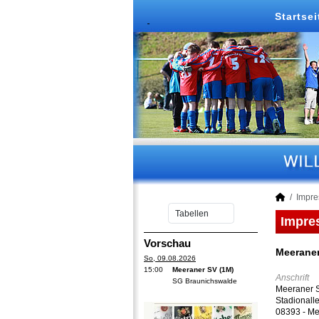
Startsei
Impr
Impre
Vorschau
Meeraner
So, 09.08.2026
15:00
Meeraner SV (1M)
Anschrift
SG Braunichswalde
Meeraner S
Stadionall
08393 - M