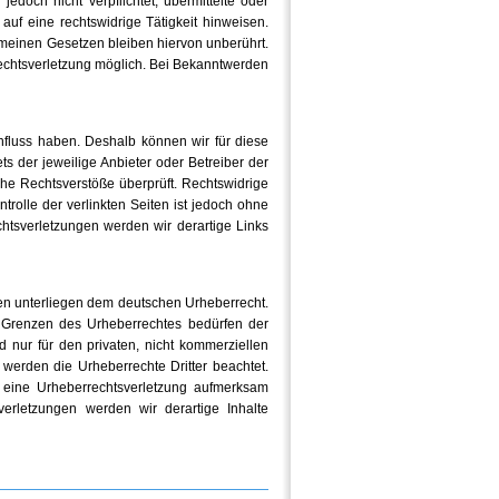
edoch nicht verpflichtet, übermittelte oder
uf eine rechtswidrige Tätigkeit hinweisen.
emeinen Gesetzen bleiben hiervon unberührt.
Rechtsverletzung möglich. Bei Bekanntwerden
influss haben. Deshalb können wir für diese
ts der jeweilige Anbieter oder Betreiber der
che Rechtsverstöße überprüft. Rechtswidrige
trolle der verlinkten Seiten ist jedoch ohne
htsverletzungen werden wir derartige Links
ten unterliegen dem deutschen Urheberrecht.
er Grenzen des Urheberrechtes bedürfen der
 nur für den privaten, nicht kommerziellen
, werden die Urheberrechte Dritter beachtet.
f eine Urheberrechtsverletzung aufmerksam
rletzungen werden wir derartige Inhalte