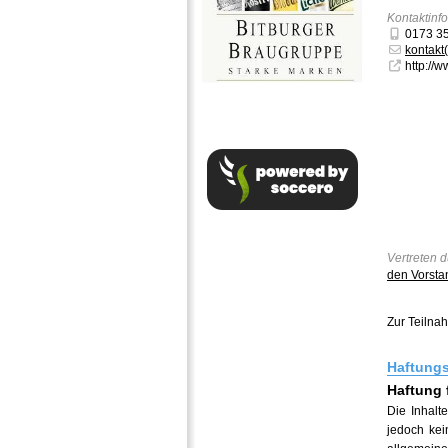
Kontaktinf
0173 3
kontakt
http://
Vertreten 
den Vorsta
Zur Teilnah
Haftung
Haftung 
Die Inhalte
jedoch kei