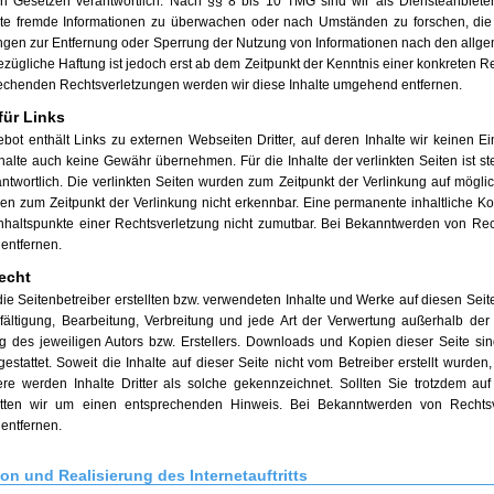
n Gesetzen verantwortlich. Nach §§ 8 bis 10 TMG sind wir als Diensteanbieter j
te fremde Informationen zu überwachen oder nach Umständen zu forschen, die a
ungen zur Entfernung oder Sperrung der Nutzung von Informationen nach den allg
ezügliche Haftung ist jedoch erst ab dem Zeitpunkt der Kenntnis einer konkreten 
echenden Rechtsverletzungen werden wir diese Inhalte umgehend entfernen.
für Links
bot enthält Links zu externen Webseiten Dritter, auf deren Inhalte wir keinen E
halte auch keine Gewähr übernehmen. Für die Inhalte der verlinkten Seiten ist ste
antwortlich. Die verlinkten Seiten wurden zum Zeitpunkt der Verlinkung auf mögli
ren zum Zeitpunkt der Verlinkung nicht erkennbar. Eine permanente inhaltliche Kon
nhaltspunkte einer Rechtsverletzung nicht zumutbar. Bei Bekanntwerden von Rec
entfernen.
echt
die Seitenbetreiber erstellten bzw. verwendeten Inhalte und Werke auf diesen Sei
lfältigung, Bearbeitung, Verbreitung und jede Art der Verwertung außerhalb d
 des jeweiligen Autors bzw. Erstellers. Downloads und Kopien dieser Seite sind
estattet. Soweit die Inhalte auf dieser Seite nicht vom Betreiber erstellt wurden
re werden Inhalte Dritter als solche gekennzeichnet. Sollten Sie trotzdem au
itten wir um einen entsprechenden Hinweis. Bei Bekanntwerden von Rechtsve
entfernen.
on und Realisierung des Internetauftritts