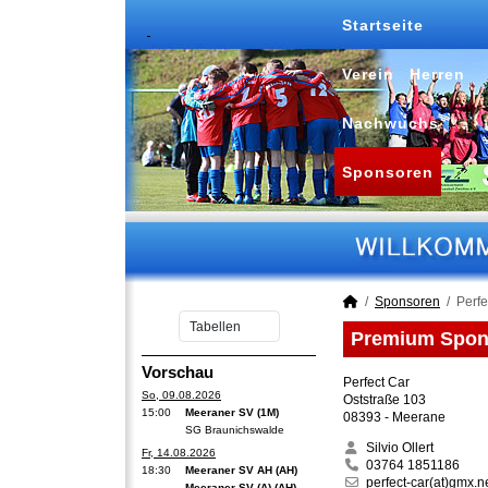
Startseite
Verein
Herren
Nachwuchs
Sponsoren
Sponsoren
Perfe
Premium Spons
Vorschau
Perfect Car
So, 09.08.2026
Oststraße 103
15:00
Meeraner SV (1M)
08393 - Meerane
SG Braunichswalde
Silvio Ollert
Fr, 14.08.2026
03764 1851186
18:30
Meeraner SV AH (AH)
perfect-car(at)gmx.n
Meeraner SV (A) (AH)