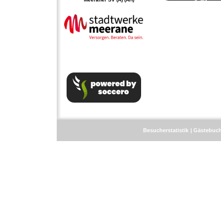
Besucherstatistik
Gästebuc