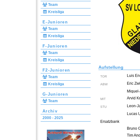
Team
Kreisliga
E-Junioren
Team
Kreisliga
F-Junioren
Team
Kreisliga
Aufstellung
F2-Junioren
Luis E
Team
TOR
Eric Zw
Kreisliga
ABW
Miquel-
G-Junioren
Arvid K
MIT
Team
Leon-Ja
STU
Archiv
Lucas 
2000 - 2025
Ersatzbank
Bruno 
Tim An