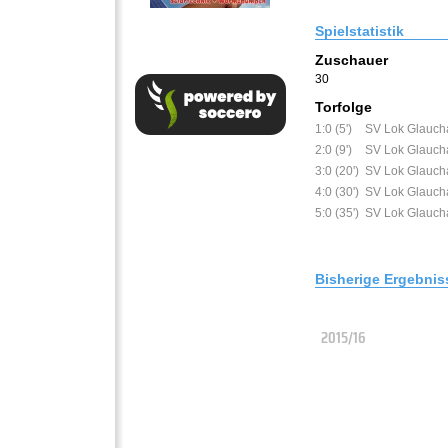
Spielstatistik
Zuschauer
30
Torfolge
1:0 (5')
SV Lok Glauch
2:0 (9')
SV Lok Glauch
3:0 (20')
SV Lok Glauch
4:0 (30')
SV Lok Glauch
5:0 (35')
SV Lok Glauch
Bisherige Ergebnis
2015/16