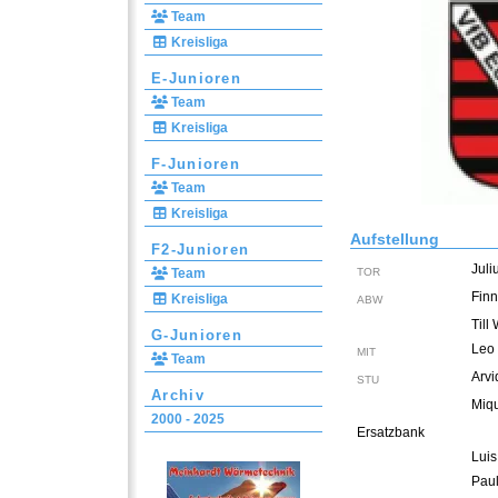
Team
Kreisliga
E-Junioren
Team
Kreisliga
F-Junioren
Team
Kreisliga
Aufstellung
F2-Junioren
Juli
Team
TOR
Finn
Kreisliga
ABW
Till
G-Junioren
Leo 
MIT
Team
Arvi
STU
Archiv
Miqu
2000 - 2025
Ersatzbank
Lui
Pau