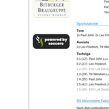
Fin
Kar
Tim
Spielstatistik
Tore
2x Paul John
,
2x Leo Fri
Assists
2x Leo Friedrich
,
Till We
Torfolge
0:1 (12')
Paul John
(Leo 
0:2 (21')
Leo Friedrich
1:2 (25')
ESV Lok Zwicka
1:3 (29')
Till Weisheit
(Le
1:4 (35')
Paul John
1:5 (41')
Leo Friedrich
(T
2:5 (58')
ESV Lok Zwicka
D1 übernimmt Tabe
Nach dem unglücklichen 