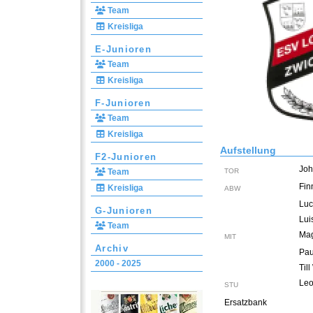
Team
Kreisliga
E-Junioren
Team
Kreisliga
F-Junioren
Team
Kreisliga
Aufstellung
F2-Junioren
Joh
Team
TOR
Fin
Kreisliga
ABW
Luc
G-Junioren
Lui
Team
Ma
MIT
Archiv
Pau
2000 - 2025
Til
Leo
STU
Ersatzbank