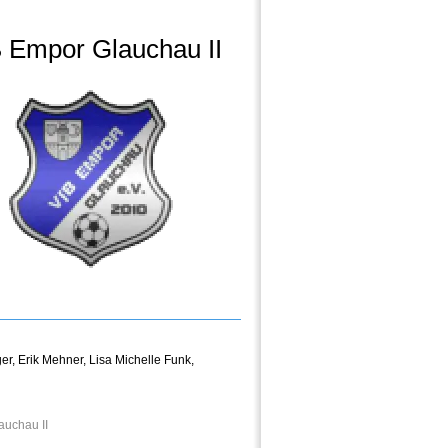
 Empor Glauchau II
ger
,
Erik Mehner
,
Lisa Michelle Funk
,
auchau II