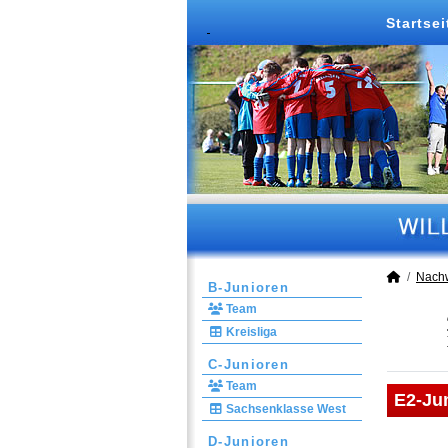
Startsei
Nach
B-Junioren
Team
Kreisliga
C-Junioren
Team
E2-Ju
Sachsenklasse West
D-Junioren