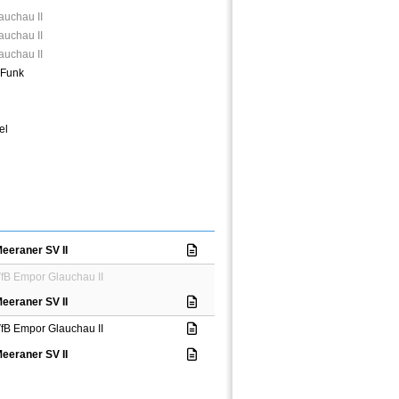
auchau II
auchau II
auchau II
 Funk
el
eeraner SV II
fB Empor Glauchau II
eeraner SV II
fB Empor Glauchau II
eeraner SV II