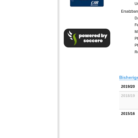
U
Ersatzban
D
Fe
M
P
Ph
R
Bisherig
2019/20
2018/19
2015/16