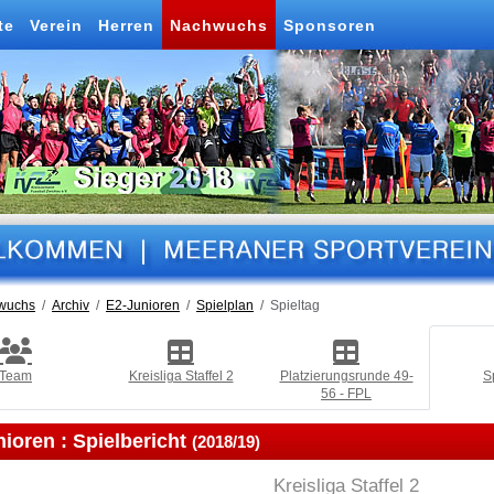
te
Verein
Herren
Nachwuchs
Sponsoren
wuchs
Archiv
E2-Junioren
Spielplan
Spieltag
Team
Kreisliga Staffel 2
Platzierungsrunde 49-
S
56 - FPL
nioren :
Spielbericht
(2018/19)
Kreisliga Staffel 2