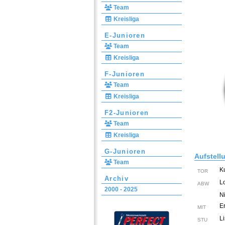
Team
Kreisliga
E-Junioren
Team
Kreisliga
F-Junioren
Team
Kreisliga
F2-Junioren
Team
Kreisliga
G-Junioren
Aufstell
Team
K
TOR
Archiv
L
ABW
2000 - 2025
Ni
E
MIT
L
STU