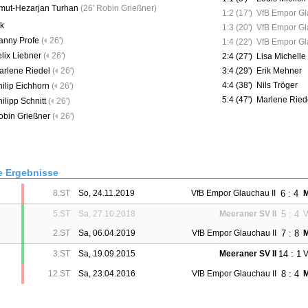
mut-Hezarjan Turhan
(
26' Robin Grießner
)
1:2 (17')
VfB Empor Gl
k
1:3 (20')
VfB Empor Gl
anny Profe
(
26')
1:4 (22')
VfB Empor Gl
lix Liebner
(
26')
2:4 (27')
Lisa Michelle
3:4 (29')
Erik Mehner
arlene Riedel
(
26')
4:4 (38')
Nils Tröger
hilip Eichhorn
(
26')
5:4 (47')
Marlene Ried
ilipp Schnitt
(
26')
obin Grießner
(
26')
e Ergebnisse
6 : 4
8.ST
So, 24.11.2019
VfB Empor Glauchau II
M
5 : 4
5.ST
Sa, 27.10.2018
Meeraner SV II
V
7 : 8
2.ST
Sa, 06.04.2019
VfB Empor Glauchau II
M
14 : 1
3.ST
Sa, 19.09.2015
Meeraner SV II
V
8 : 4
12.ST
Sa, 23.04.2016
VfB Empor Glauchau II
M