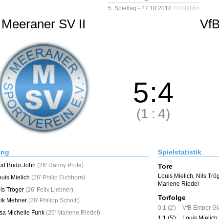
5. Spieltag - 27.10.2018
10:00 Uhr
Meeraner SV II
VfB
5
:
4
(1
:
4)
ung
Spielstatistik
urt Bodo John
(
26' Danny Profe
)
Tore
Louis Mielich
,
Nils Trö
ouis Mielich
(
26' Philip Eichhorn
)
Marlene Riedel
ls Tröger
(
26' Felix Liebner
)
Torfolge
rik Mehner
(
26' Philipp Schnitt
)
0:1 (2')
VfB Empor Gl
isa Michelle Funk
(
26' Marlene Riedel
)
1:1 (5')
Louis Mielich