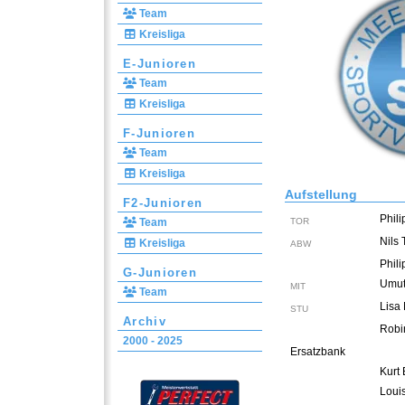
Team
Kreisliga
E-Junioren
Team
Kreisliga
F-Junioren
Team
Kreisliga
Aufstellung
F2-Junioren
Phili
Team
TOR
Nils 
Kreisliga
ABW
Phili
G-Junioren
Umut
MIT
Team
Lisa
STU
Archiv
Robi
2000 - 2025
Ersatzbank
Kurt
Louis