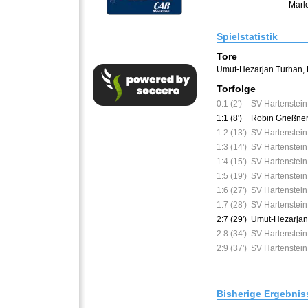
Marl
Spielstatistik
Tore
Umut-Hezarjan Turhan
,
Torfolge
0:1 (2')
SV Hartenstein
1:1 (8')
Robin Grießne
1:2 (13')
SV Hartenstein
1:3 (14')
SV Hartenstein
1:4 (15')
SV Hartenstein
1:5 (19')
SV Hartenstein
1:6 (27')
SV Hartenstein
1:7 (28')
SV Hartenstein
2:7 (29')
Umut-Hezarjan
2:8 (34')
SV Hartenstein
2:9 (37')
SV Hartenstein
Bisherige Ergebnis