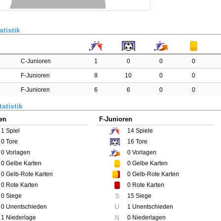
atistik
C-Junioren
1
0
0
0
F-Junioren
8
10
0
0
F-Junioren
6
6
0
0
atistik
en
F-Junioren
1
Spiel
14
Spiele
0
Tore
16
Tore
0
Vorlagen
0
Vorlagen
0
Gelbe Karten
0
Gelbe Karten
0
Gelb-Rote Karten
0
Gelb-Rote Karten
0
Rote Karten
0
Rote Karten
S
0 Siege
15 Siege
U
0 Unentschieden
1 Unentschieden
N
1 Niederlage
0 Niederlagen