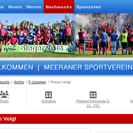
te
Verein
Herren
Nachwuchs
Sponsoren
wuchs
Archiv
F-Junioren
Florian Voigt
Team
Kreisliga
Platzierungsrunde 9-
S
18 - FPL
n Voigt