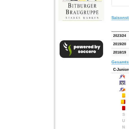
Saisonst
2023/24
2019/20
2018/19
Gesamtst
C-Junior
S
U
N