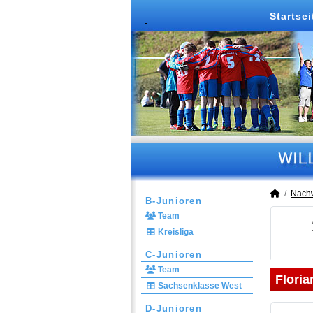
Startsei
Nach
B-Junioren
Team
Kreisliga
C-Junioren
Team
Floria
Sachsenklasse West
D-Junioren