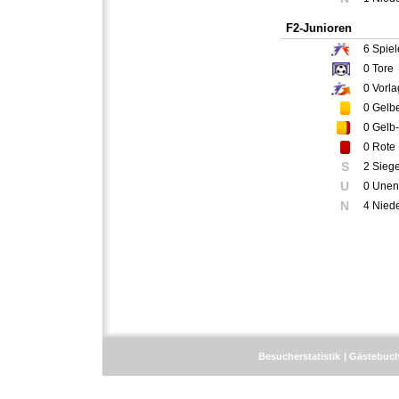
F2-Junioren
6
Spiel
0
Tore
0
Vorla
0
Gelbe
0
Gelb-
0
Rote 
S
2 Sieg
U
0 Unen
N
4 Nied
Besucherstatistik
Gästebuc