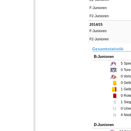
F-Junioren
F2-Junioren
2014/15
F-Junioren
F2-Junioren
Gesamtstatistik
B-Junioren
5
Spie
0
Tore
0
Vorl
0
Gelb
1
Gelb
0
Rote
S
1 Sieg
U
0 Une
N
4 Nie
D-Junioren