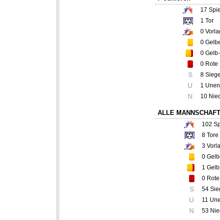
17
Spie
1
Tor
0
Vorla
0
Gelbe
0
Gelb-
0
Rote 
S
8 Sieg
U
1 Unen
N
10 Nie
ALLE MANNSCHAF
102
Sp
8
Tore
3
Vorl
0
Gelb
1
Gelb
0
Rote
S
54 Sie
U
11 Un
N
53 Nie