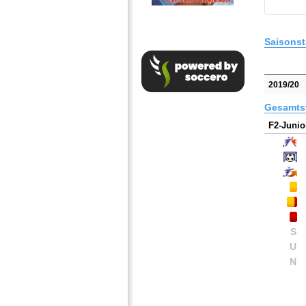
Saisonst
2019/20
Gesamtst
F2-Junio
S
U
N