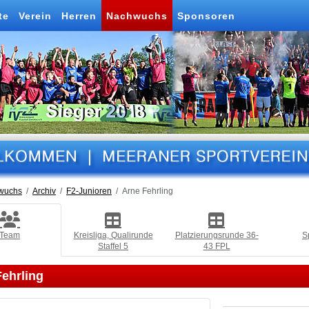
te
Verein
Herren
Nachwuchs
Sponsoren
wuchs
Archiv
F2-Junioren
Arne Fehrling
Team
Kreisliga, Qualirunde
Platzierungsrunde 36-
S
Staffel 5
43 FPL
ehrling