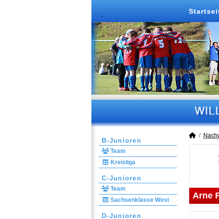
Startsei
Nach
B-Junioren
Team
Kreisliga
C-Junioren
Team
Arne F
Sachsenklasse West
D-Junioren