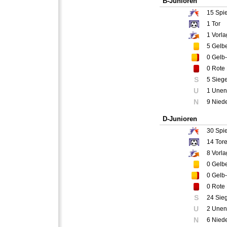
B-Junioren
15
Spie
1
Tor
1
Vorla
5
Gelbe
0
Gelb-
0
Rote 
S
5 Sieg
U
1 Unen
N
9 Nied
D-Junioren
30
Spie
14
Tor
8
Vorla
0
Gelbe
0
Gelb-
0
Rote 
S
24 Sie
U
2 Unen
N
6 Nied