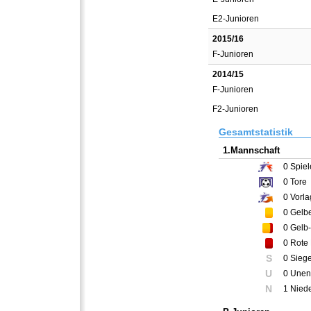
E2-Junioren
2015/16
F-Junioren
2014/15
F-Junioren
F2-Junioren
Gesamtstatistik
1.Mannschaft
0
Spiel
0
Tore
0
Vorla
0
Gelbe
0
Gelb-
0
Rote 
S
0 Sieg
U
0 Unen
N
1 Nied