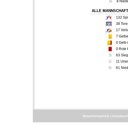
N
8 Nied
ALLE MANNSCHAF
132
Spi
38
Tore
17
Vorl
7
Gelbe
0
Gelb-
0
Rote 
S
63 Sie
U
11 Une
N
61 Nie
Besucherstatistik
Gästebuc