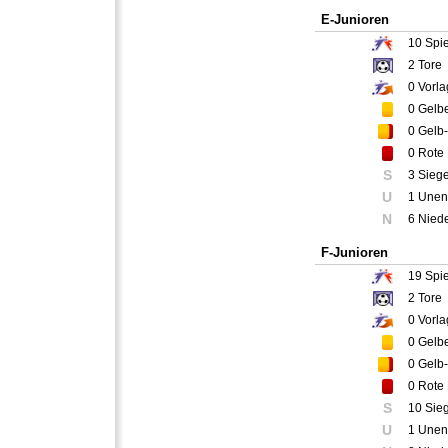
E-Junioren
10
Spie
2
Tore
0
Vorla
0
Gelbe
0
Gelb-
0
Rote 
S
3 Sieg
U
1 Unen
N
6 Nied
F-Junioren
19
Spie
2
Tore
0
Vorla
0
Gelbe
0
Gelb-
0
Rote 
S
10 Sie
U
1 Unen