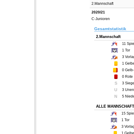
2.Mannschaft
2020/21
C-Junioren
Gesamtstatistik
2.Mannschaft
11
Spie
1
Tor
3
Vorla
1
Gelbe
0
Gelb-
0
Rote 
S
3 Sieg
U
3 Unen
N
5 Nied
ALLE MANNSCHAF
15
Spie
1
Tor
3
Vorla
1
Gelbe