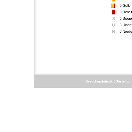
0
Gelb-
0
Rote 
S
6 Siege
U
3 Unen
N
6 Niede
Besucherstatistik
Gästebuc