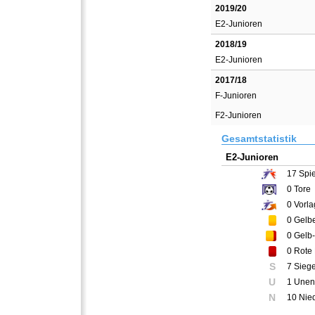
2019/20
E2-Junioren
2018/19
E2-Junioren
2017/18
F-Junioren
F2-Junioren
Gesamtstatistik
E2-Junioren
17
Spie
0
Tore
0
Vorla
0
Gelbe
0
Gelb-
0
Rote 
S
7 Sieg
U
1 Unen
N
10 Nie