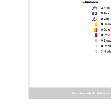
F2-Junioren
3
Spiel
0
Tore
0
Vorla
0
Gelbe
0
Gelb-
0
Rote 
S
0 Sieg
U
0 Unen
N
3 Nied
Besucherstatistik
Gästebuc