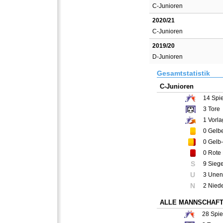
C-Junioren
2020/21
C-Junioren
2019/20
D-Junioren
Gesamtstatistik
C-Junioren
14
Spie
3
Tore
1
Vorla
0
Gelbe
0
Gelb-
0
Rote 
S
9 Sieg
U
3 Unen
N
2 Nied
ALLE MANNSCHAF
28
Spie