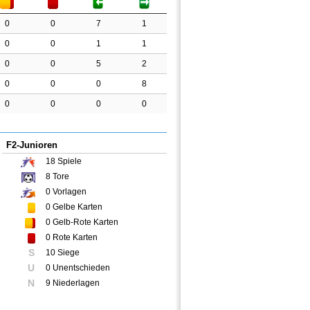
0
0
7
1
0
0
1
1
0
0
5
2
0
0
0
8
0
0
0
0
F2-Junioren
18
Spiele
8
Tore
0
Vorlagen
0
Gelbe Karten
0
Gelb-Rote Karten
0
Rote Karten
S
10 Siege
U
0 Unentschieden
N
9 Niederlagen