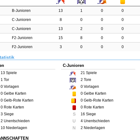
B-Junioren
13
1
0
0
C-Junioren
8
0
0
0
C-Junioren
13
2
0
0
F2-Junioren
15
8
0
0
F2-Junioren
3
0
0
0
atistik
en
C-Junioren
13
Spiele
21
Spiele
1
Tor
2
Tore
0
Vorlagen
0
Vorlagen
0
Gelbe Karten
0
Gelbe Karten
0
Gelb-Rote Karten
0
Gelb-Rote Karten
0
Rote Karten
0
Rote Karten
S
3 Siege
16 Siege
U
2 Unentschieden
4 Unentschieden
N
10 Niederlagen
2 Niederlagen
ANNSCHAFTEN