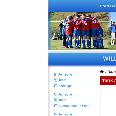
Startsei
Nach
B-Junioren
Tarik 
Team
Kreisliga
C-Junioren
Team
Sachsenklasse West
D-Junioren