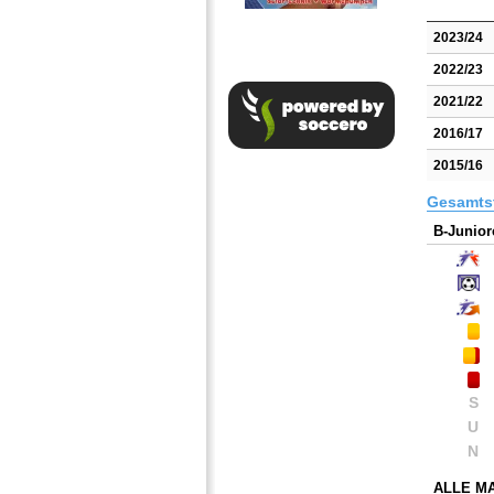
2023/24
2022/23
2021/22
2016/17
2015/16
Gesamtst
B-Junior
S
U
N
ALLE M