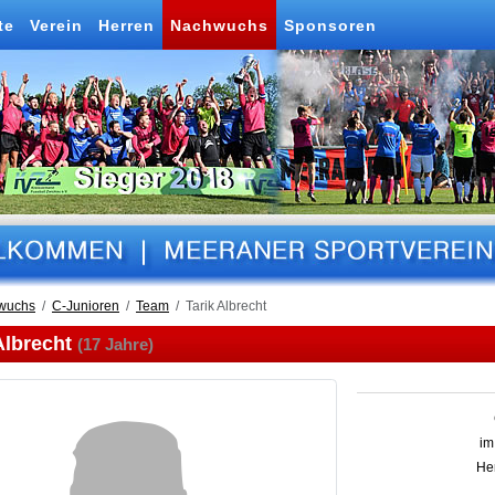
te
Verein
Herren
Nachwuchs
Sponsoren
wuchs
C-Junioren
Team
Tarik Albrecht
Albrecht
(17 Jahre)
im
Her