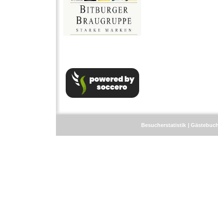
Besucherstatistik
Gästebuc