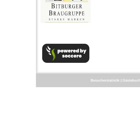
Besucherstatistik
Gästebuc