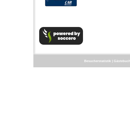
Besucherstatistik
Gästebuc