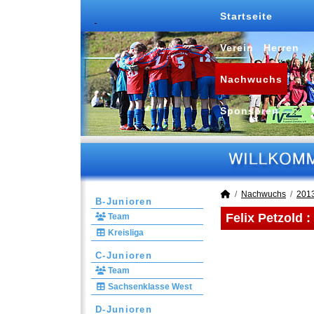
Startseite
Verein
Herren
Nachwuchs
Sponsoren
Nachwuchs
201
B-Junioren
Felix Petzold 
Team
Kreisliga
C-Junioren
Team
Sachsenklasse West
D-Junioren