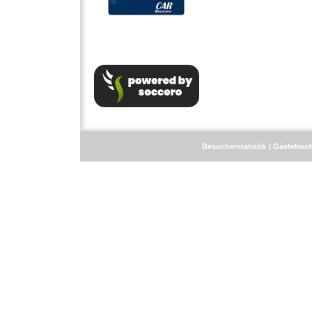
Besucherstatistik
Gästebuc