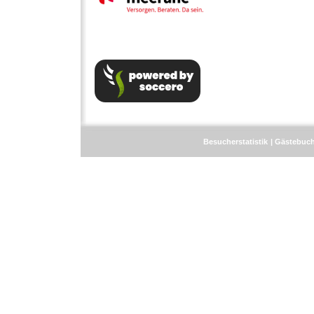
Besucherstatistik
Gästebuc