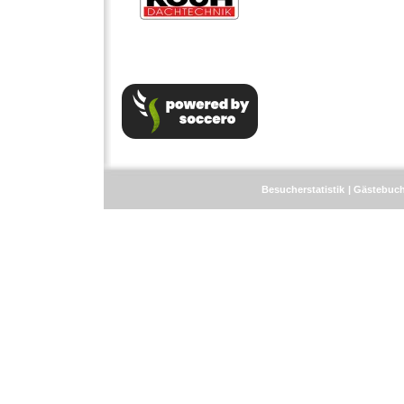
Besucherstatistik
Gästebuc