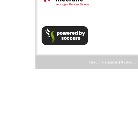
Besucherstatistik
Gästebuc