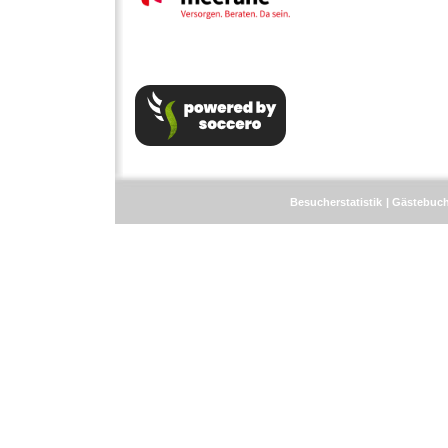
Besucherstatistik
Gästebuc