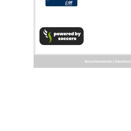
Besucherstatistik
Gästebuc