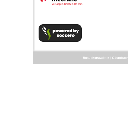
Besucherstatistik
Gästebuc