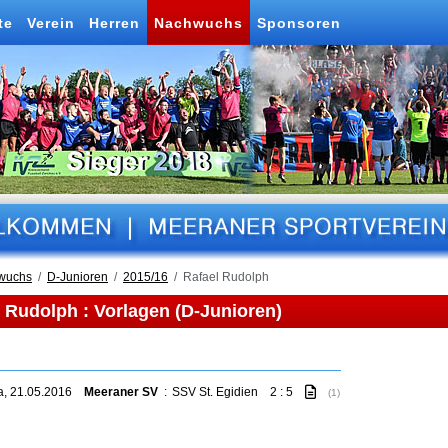
te
Verein
Herren
Nachwuchs
Sponsoren
wuchs
D-Junioren
2015/16
Rafael Rudolph
 Rudolph : Vorlagen (D-Junioren)
a, 21.05.2016
Meeraner SV
:
SSV St. Egidien
2 : 5
(1)