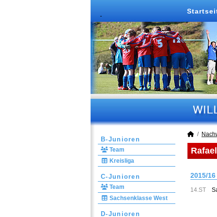
Startsei
Nach
B-Junioren
Rafael
Team
Kreisliga
2015/16
C-Junioren
Team
14.ST
S
Sachsenklasse West
D-Junioren