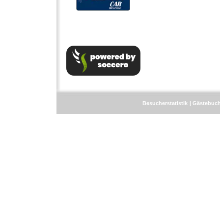
Besucherstatistik
Gästebuc