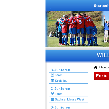
Startsei
Nach
B-Junioren
Enzio 
Team
Kreisliga
C-Junioren
Team
Sachsenklasse West
D-Junioren