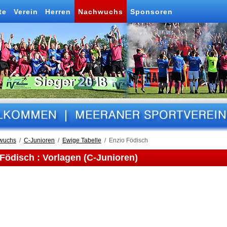
te
Verein
Herren
Nachwuchs
Sponsoren
wuchs
C-Junioren
Ewige Tabelle
Enzio Födisch
Födisch : Vorlagen (C-Junioren)