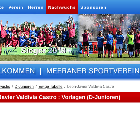
te
Verein
Herren
Nachwuchs
Sponsoren
wuchs
D-Junioren
Ewige Tabelle
Leon-Javier Valdivia Castro
avier Valdivia Castro : Vorlagen (D-Junioren)