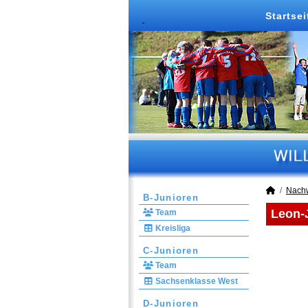
Startsei
Nach
B-Junioren
Leon-J
Team
Kreisliga
C-Junioren
Team
Sachsenklasse West
D-Junioren