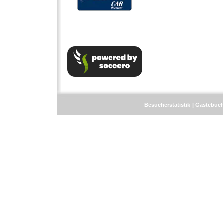
Besucherstatistik
Gästebuc