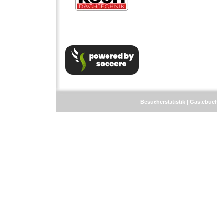
Besucherstatistik
Gästebuc