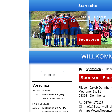
Startseite
Verein
Herren
Nachwuchs
Sponsoren
Sponsoren
Flie
Sponsor - Fli
Vorschau
Fliesen-Jakob Dennheri
So, 09.08.2026
Meeraner Str. 31
15:00
Meeraner SV (1M)
08393 - Dennheritz
SG Braunichswalde
03764 171117
Fr, 14.08.2026
info(at)fliesenwelt-j
18:30
Meeraner SV AH (AH)
https://www.fliesenwe
Meeraner SV (A) (AH)