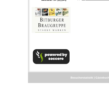
Besucherstatistik
Gästebuc