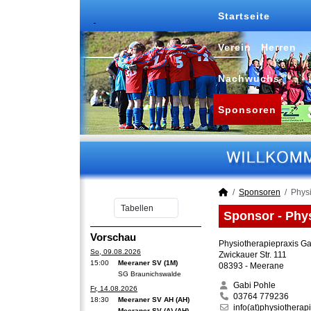
Startseite
Verein
Herren
Nachwuchs
Sponsoren
Sponsoren
Physi
Sponsor - Phys
Vorschau
Physiotherapiepraxis Ga
So, 09.08.2026
Zwickauer Str. 111
15:00
Meeraner SV (1M)
08393 - Meerane
SG Braunichswalde
Gabi Pohle
Fr, 14.08.2026
03764 779236
18:30
Meeraner SV AH (AH)
info(at)physiotherap
Meeraner SV (A) (AH)