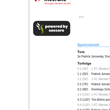
STU
Spielstatistik
Tore
3x Patrick Jurowsky
,
Dom
Torfolge
0:1 (30')
1.FC Wacker 
1:1 (50')
Patrick Jurow
1:2 (58')
1.FC Wacker 
2:2 (76')
Patrick Jurow
3:2 (98')
Domingo Sch
3:3 (105')
1.FC Wacker 
4:3 (120')
Tim Böhm per
4:4 (120')
1.FC Wacker P
5:4 (120')
Fabien-Uwe Zi