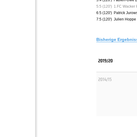
5:5 (120')
1.FC Wacker P
6:5 (120')
Patrick Jurow
7:5 (120')
Julien Hoppe 
Bisherige Ergebnis
2019/20
2014/15