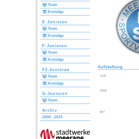
Team
Kreisliga
E-Junioren
Team
Kreisliga
F-Junioren
Team
Kreisliga
Aufstellung
F2-Junioren
Team
TOR
Kreisliga
ABW
G-Junioren
Team
Archiv
MIT
2000 - 2025