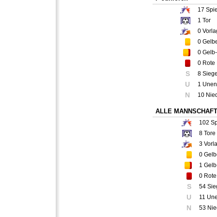
17
Spie
1
Tor
0
Vorla
0
Gelbe
0
Gelb-
0
Rote 
S
8 Sieg
U
1 Unen
N
10 Nie
ALLE MANNSCHAF
102
Sp
8
Tore
3
Vorl
0
Gelb
1
Gelb
0
Rote
S
54 Sie
U
11 Un
N
53 Nie