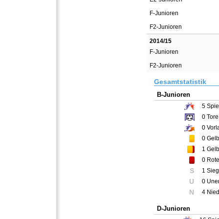
F-Junioren
F2-Junioren
2014/15
F-Junioren
F2-Junioren
Gesamtstatistik
B-Junioren
5
Spie
0
Tore
0
Vorl
0
Gelb
1
Gelb
0
Rote
S
1 Sieg
U
0 Une
N
4 Nie
D-Junioren