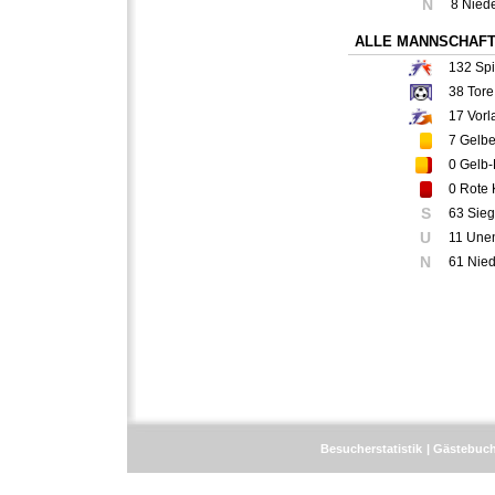
N
8 Nied
ALLE MANNSCHAF
132
Spi
38
Tore
17
Vorl
7
Gelbe
0
Gelb-
0
Rote 
S
63 Sie
U
11 Une
N
61 Nie
Besucherstatistik
Gästebuc