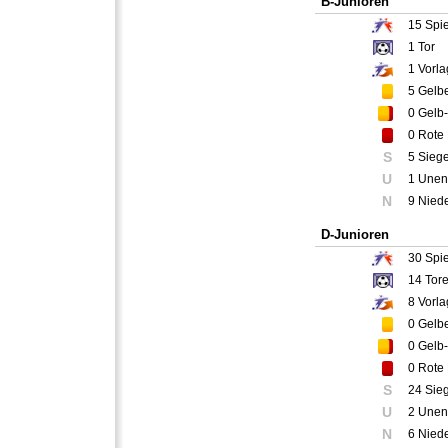
B-Junioren
15
Spie
1
Tor
1
Vorla
5
Gelbe
0
Gelb-
0
Rote 
S
5 Sieg
U
1 Unen
N
9 Nied
D-Junioren
30
Spie
14
Tor
8
Vorla
0
Gelbe
0
Gelb-
0
Rote 
S
24 Sie
U
2 Unen
N
6 Nied