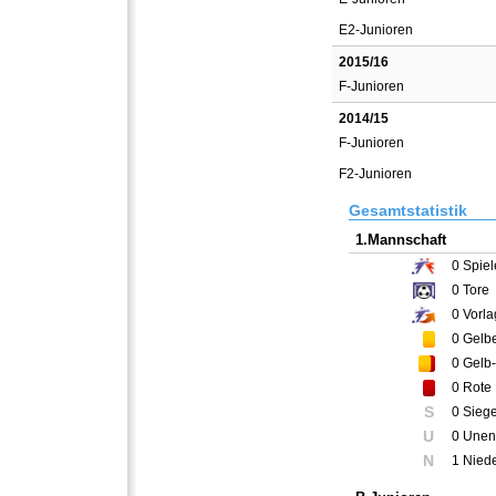
E2-Junioren
2015/16
F-Junioren
2014/15
F-Junioren
F2-Junioren
Gesamtstatistik
1.Mannschaft
0
Spiel
0
Tore
0
Vorla
0
Gelbe
0
Gelb-
0
Rote 
S
0 Sieg
U
0 Unen
N
1 Nied