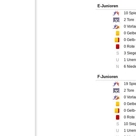
E-Junioren
10
Spie
2
Tore
0
Vorla
0
Gelbe
0
Gelb-
0
Rote 
S
3 Sieg
U
1 Unen
N
6 Nied
F-Junioren
19
Spie
2
Tore
0
Vorla
0
Gelbe
0
Gelb-
0
Rote 
S
10 Sie
U
1 Unen