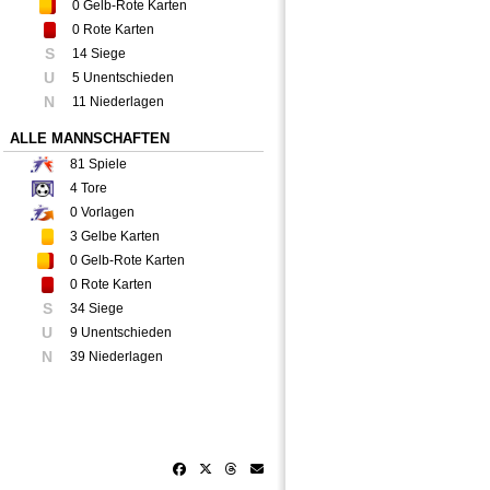
0
Gelb-Rote Karten
0
Rote Karten
S
14 Siege
U
5 Unentschieden
N
11 Niederlagen
ALLE MANNSCHAFTEN
81
Spiele
4
Tore
0
Vorlagen
3
Gelbe Karten
0
Gelb-Rote Karten
0
Rote Karten
S
34 Siege
U
9 Unentschieden
N
39 Niederlagen