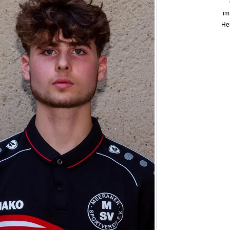
im
Her