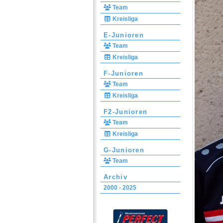
Team
Kreisliga
E-Junioren
Team
Kreisliga
F-Junioren
Team
Kreisliga
F2-Junioren
Team
Kreisliga
G-Junioren
Team
Archiv
2000 - 2025