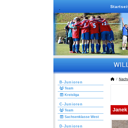
Startsei
Nach
B-Junioren
Team
Kreisliga
C-Junioren
Janek
Team
Sachsenklasse West
D-Junioren