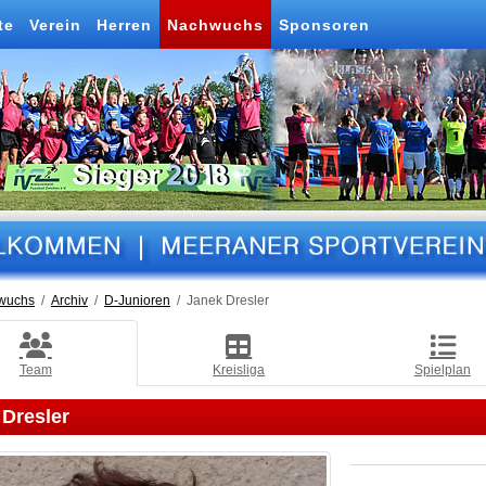
te
Verein
Herren
Nachwuchs
Sponsoren
wuchs
Archiv
D-Junioren
Janek Dresler
Team
Kreisliga
Spielplan
 Dresler