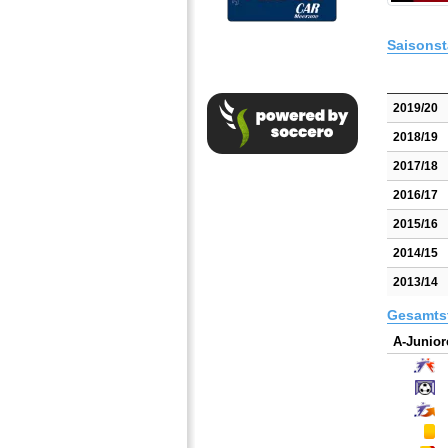
Saisonst
2019/20
2018/19
2017/18
2016/17
2015/16
2014/15
2013/14
Gesamtst
A-Junior