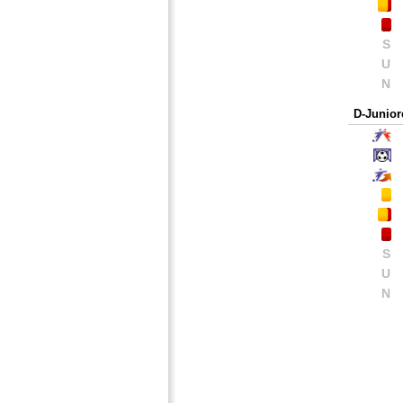
S
U
N
D-Junior
S
U
N