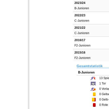
2023/24
B-Junioren
2022/23
C-Junioren
2021/22
C-Junioren
2016/17
F2-Junioren
2015/16
F2-Junioren
Gesamtstatistik
B-Junioren
13
Spie
1
Tor
0
Vorla
0
Gelbe
0
Gelb-
0
Rote 