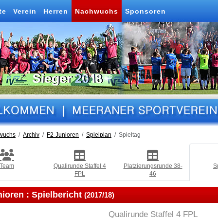
te
Verein
Herren
Nachwuchs
Sponsoren
wuchs
Archiv
F2-Junioren
Spielplan
Spieltag
Team
Qualirunde Staffel 4
Platzierungsrunde 38-
S
FPL
46
nioren :
Spielbericht
(2017/18)
Qualirunde Staffel 4 FPL