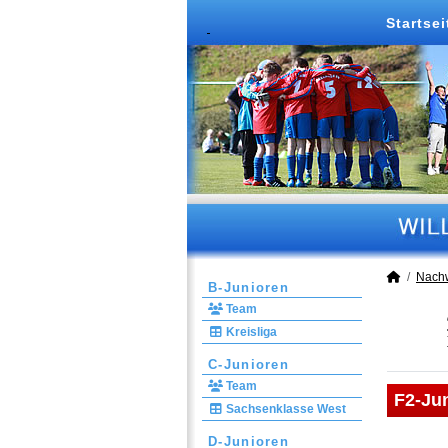
Startsei
Nach
B-Junioren
Team
Kreisliga
C-Junioren
Team
F2-Ju
Sachsenklasse West
D-Junioren