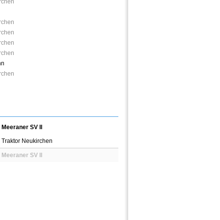
irchen
irchen
irchen
irchen
irchen
nn
irchen
Meeraner SV II
Traktor Neukirchen
Meeraner SV II