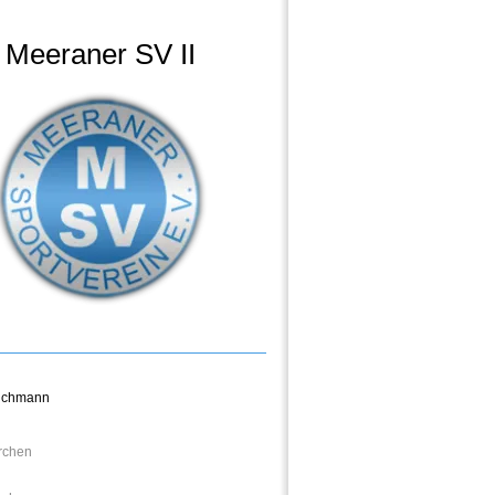
Meeraner SV II
eichmann
irchen