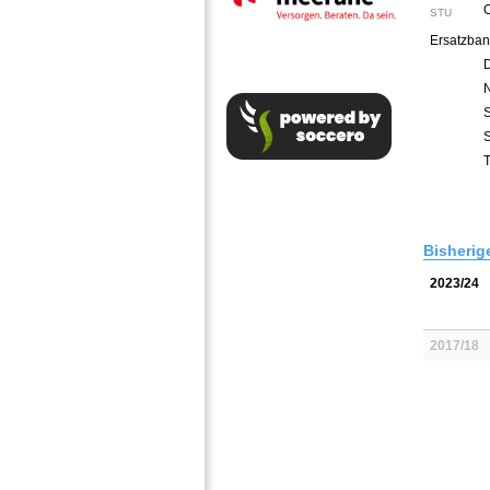
STU
Ersatzban
N
T
Bisherig
2023/24
2017/18