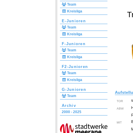
Team
Kreisliga
T
E-Junioren
Team
Kreisliga
F-Junioren
Team
Kreisliga
F2-Junioren
Team
Kreisliga
G-Junioren
Aufstell
Team
TOR
Archiv
ABW
2000 - 2025
P
MIT
M