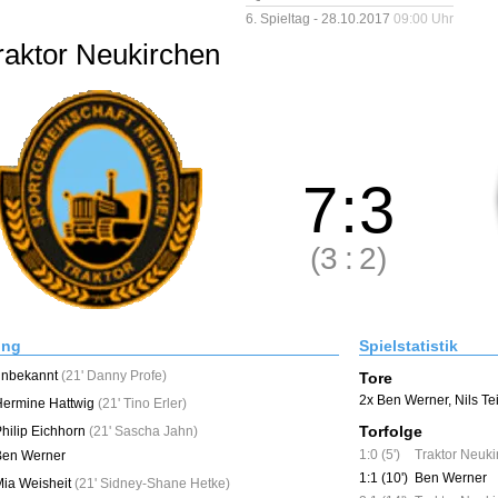
6. Spieltag - 28.10.2017
09:00 Uhr
raktor Neukirchen
7
:
3
(3
:
2)
ung
Spielstatistik
unbekannt
(
21' Danny Profe
)
Tore
2x Ben Werner
,
Nils T
Hermine Hattwig
(
21' Tino Erler
)
Torfolge
hilip Eichhorn
(
21' Sascha Jahn
)
1:0 (5')
Traktor Neuk
Ben Werner
1:1 (10')
Ben Werner
ia Weisheit
(
21' Sidney-Shane Hetke
)