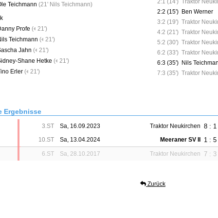
2:1 (14')
Traktor Neuk
Ole Teichmann
(
21' Nils Teichmann
)
2:2 (15')
Ben Werner
k
3:2 (19')
Traktor Neuk
Danny Profe
(
21')
4:2 (21')
Traktor Neuk
ils Teichmann
(
21')
5:2 (30')
Traktor Neuk
Sascha Jahn
(
21')
6:2 (33')
Traktor Neuk
Sidney-Shane Hetke
(
21')
6:3 (35')
Nils Teichma
ino Erler
(
21')
7:3 (35')
Traktor Neuk
e Ergebnisse
8 : 1
3.ST
Sa, 16.09.2023
Traktor Neukirchen
1 : 5
10.ST
Sa, 13.04.2024
Meeraner SV II
7 : 3
6.ST
Sa, 28.10.2017
Traktor Neukirchen
Zurück