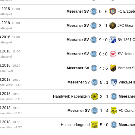
8.2018
18:00
0 : 6
Meeraner SV
FC Erzgeb
aftsspiel
8.2018
18:00
3 : 1
Meeraner SV
JFC Gera
aftsspiel
8.2018
11:00
9 : 0
Meeraner SV
SV 1861 O
aftsspiel
8.2018
11:00
6 : 0
Meeraner SV
SV Heinric
aftsspiel
8.2018
10:30
4 : 6
Meeraner SV
Bornaer S
kal - 1.R
9.2018
10:30
5 : 1
Meeraner SV
Wilkau-H
sse West - 1.ST
9.2018
10:30
2 : 1
Handwerk Rabenstein
Meeraner
sse West - 2.ST
9.2018
10:30
1 : 4
Meeraner SV
FC Conc.
sse West - 3.ST
9.2018
10:30
5 : 0
Heinsdorfergrund
Meeraner
sse West - 4.ST