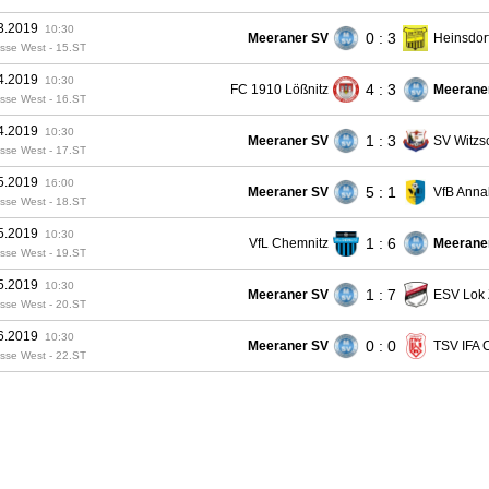
3.2019
10:30
0 : 3
Meeraner SV
Heinsdor
sse West - 15.ST
4.2019
10:30
4 : 3
FC 1910 Lößnitz
Meerane
sse West - 16.ST
4.2019
10:30
1 : 3
Meeraner SV
SV Witzsc
sse West - 17.ST
5.2019
16:00
5 : 1
Meeraner SV
VfB Anna
sse West - 18.ST
5.2019
10:30
1 : 6
VfL Chemnitz
Meerane
sse West - 19.ST
5.2019
10:30
1 : 7
Meeraner SV
ESV Lok 
sse West - 20.ST
6.2019
10:30
0 : 0
Meeraner SV
TSV IFA 
sse West - 22.ST