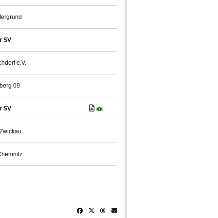
fergrund
r SV
hdorf e.V.
berg 09
r SV
(
)
Zwickau
Chemnitz