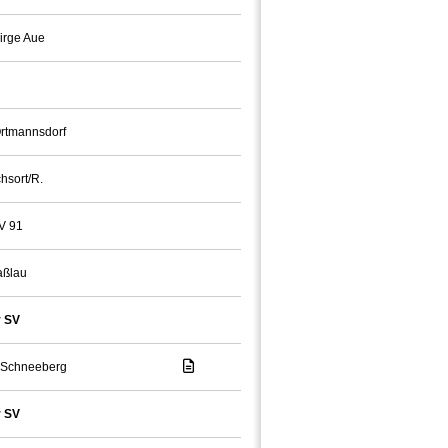
irge Aue
rtmannsdorf
hsort/R.
V 91
aßlau
 SV
 Schneeberg
 SV