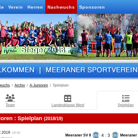
te
Verein
Herren
Nachwuchs
Sponsoren
wuchs
Archiv
A-Junioren
Spielplan
Team
Landesklasse West
Spielplan
ioren :
Spielplan
(2018/19)
2.2019
18:30
4 : 3
Meeraner SV II
Meeraner 
aftsspiel