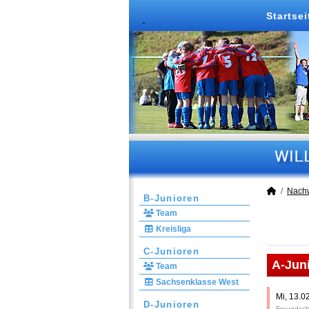
Startsei
Nach
B-Junioren
Team
Kreisliga
C-Junioren
A-Jun
Team
Sachsenklasse West
Mi, 13.0
D-Junioren
Freundsch