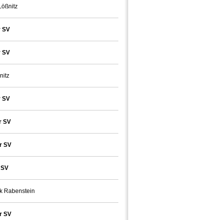
ößnitz
 SV
 SV
nitz
 SV
r SV
r SV
 SV
k Rabenstein
r SV