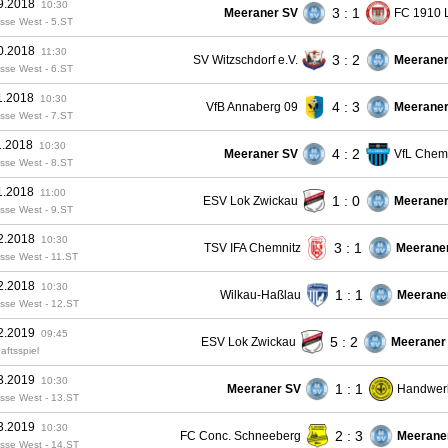
9.2018
10:30
3 : 1
Meeraner SV
FC 1910 L
sse West - 5.ST
0.2018
11:30
3 : 2
SV Witzschdorf e.V.
Meeraner
sse West - 6.ST
1.2018
10:30
4 : 3
VfB Annaberg 09
Meeraner
sse West - 7.ST
1.2018
10:30
4 : 2
Meeraner SV
VfL Chem
sse West - 8.ST
1.2018
11:00
1 : 0
ESV Lok Zwickau
Meeraner
sse West - 9.ST
2.2018
10:30
3 : 1
TSV IFA Chemnitz
Meerane
sse West - 11.ST
2.2018
10:30
1 : 1
Wilkau-Haßlau
Meerane
sse West - 12.ST
2.2019
09:45
5 : 2
ESV Lok Zwickau
Meeraner
aftsspiel
3.2019
10:30
1 : 1
Meeraner SV
Handwer
sse West - 13.ST
3.2019
10:30
2 : 3
FC Conc. Schneeberg
Meerane
sse West - 14.ST