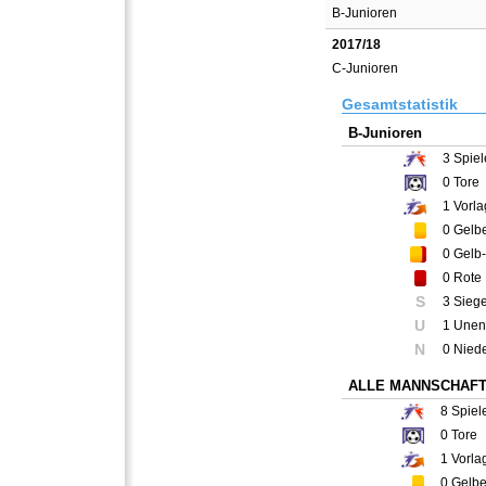
B-Junioren
2017/18
C-Junioren
Gesamtstatistik
B-Junioren
3
Spiel
0
Tore
1
Vorla
0
Gelbe
0
Gelb-
0
Rote 
S
3 Sieg
U
1 Unen
N
0 Nied
ALLE MANNSCHAF
8
Spiel
0
Tore
1
Vorla
0
Gelbe