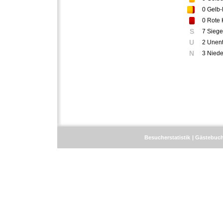
0
Gelb-
0
Rote 
S
7 Siege
U
2 Unen
N
3 Niede
Besucherstatistik
Gästebuc