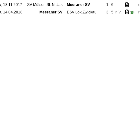
a, 18.11.2017
SV Mülsen St. Niclas
:
Meeraner SV
1 : 6
(
a, 14.04.2018
Meeraner SV
:
ESV Lok Zwickau
3 : 5
n.V.
(
(
)