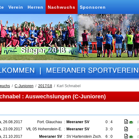
te
Verein
Herren
Nachwuchs
Sponsoren
wuchs
C-Junioren
2017/18
Karl Schnabel
Schnabel : Auswechslungen (C-Junioren)
a, 26.08.2017
Fort. Glauchau
:
Meeraner SV
0 : 4
(
(
)
a, 23.09.2017
VfL 05 Hohenstein-E.
:
Meeraner SV
3 : 0
(
a, 21.10.2017
Meeraner SV
:
SV Hartenstein Zsch.
6 : 0
(
(
)