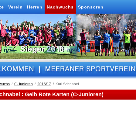
te
Verein
Herren
Nachwuchs
Sponsoren
wuchs
C-Junioren
2016/17
Karl Schnabel
chnabel : Gelb Rote Karten (C-Junioren)