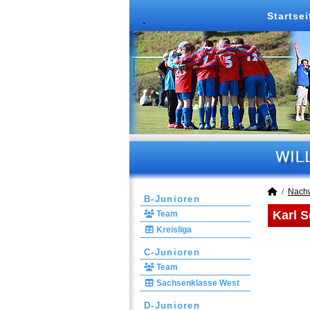
Startsei
Nach
B-Junioren
Karl S
Team
Kreisliga
C-Junioren
Team
Sachsenklasse West
D-Junioren