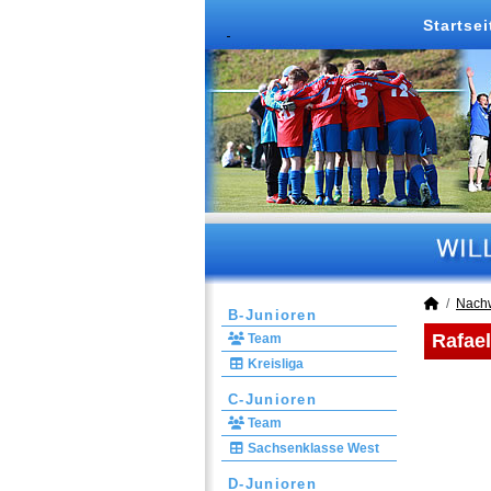
Startsei
Nach
B-Junioren
Rafael
Team
Kreisliga
C-Junioren
Team
Sachsenklasse West
D-Junioren