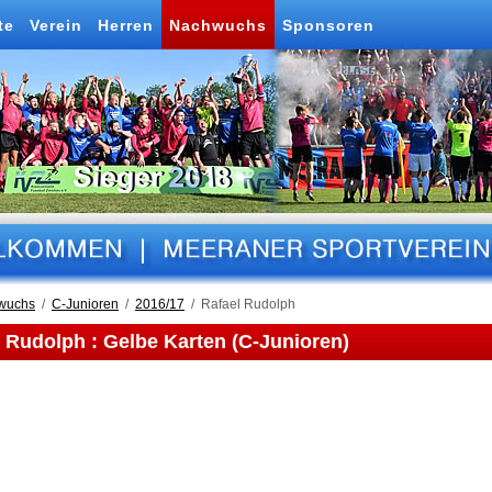
te
Verein
Herren
Nachwuchs
Sponsoren
wuchs
C-Junioren
2016/17
Rafael Rudolph
 Rudolph : Gelbe Karten (C-Junioren)