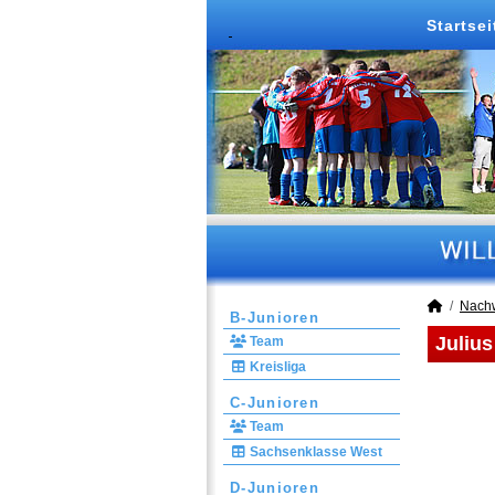
Startsei
Nach
B-Junioren
Julius
Team
Kreisliga
C-Junioren
Team
Sachsenklasse West
D-Junioren