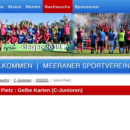
te
Verein
Herren
Nachwuchs
Sponsoren
wuchs
C-Junioren
2020/21
Julius Pietz
 Pietz : Gelbe Karten (C-Junioren)