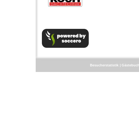
Besucherstatistik
Gästebuc