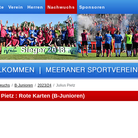
te
Verein
Herren
Nachwuchs
Sponsoren
wuchs
B-Junioren
2023/24
Julius Pietz
 Pietz : Rote Karten (B-Junioren)