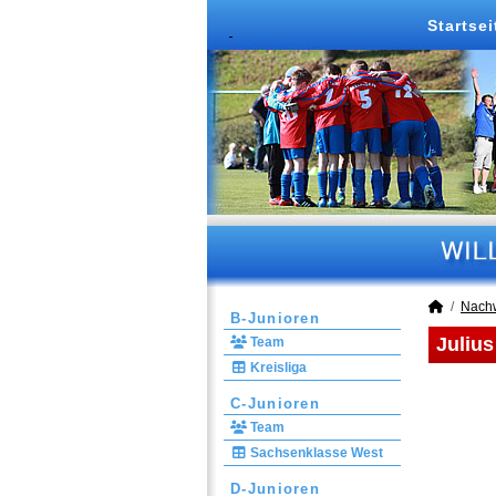
Startsei
Nach
B-Junioren
Julius
Team
Kreisliga
C-Junioren
Team
Sachsenklasse West
D-Junioren